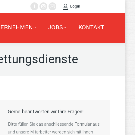
Login
Facebook
Instagram
E-
page
page
Mail
opens
opens
page
TERNEHMEN
JOBS
KONTAKT
in
in
opens
new
new
in
window
window
new
ettungsdienste
window
Gerne beantworten wir Ihre Fragen!
Bitte füllen Sie das anschliessende Formular aus
und unsere Mitarbeiter werden sich mit Ihnen