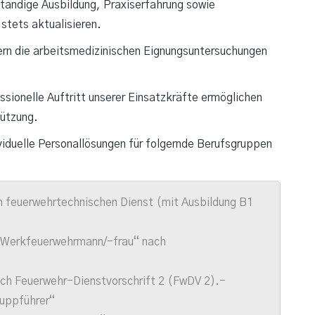
ständige Ausbildung, Praxiserfahrung sowie
stets aktualisieren.
ern die arbeitsmedizinischen Eignungsuntersuchungen
essionelle Auftritt unserer Einsatzkräfte ermöglichen
tützung.
iduelle Personallösungen für folgernde Berufsgruppen
n feuerwehrtechnischen Dienst (mit Ausbildung B1
 „Werkfeuerwehrmann/-frau“ nach
nach Feuerwehr-Dienstvorschrift 2 (FwDV 2).-
uppführer“