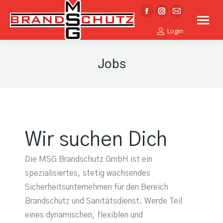
Facebook
Instagram
E-
page
page
Mail
Login
opens
opens
page
in
in
opens
Jobs
new
new
in
window
window
new
window
Wir suchen Dich
Die MSG Brandschutz GmbH ist ein
spezialisiertes, stetig wachsendes
Sicherheitsunternehmen für den Bereich
Brandschutz und Sanitätsdienst. Werde Teil
eines dynamischen, flexiblen und