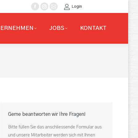
Login
Facebook
Instagram
E-
page
page
Mail
opens
opens
page
TERNEHMEN
JOBS
KONTAKT
in
in
opens
new
new
in
window
window
new
window
Gerne beantworten wir Ihre Fragen!
Bitte füllen Sie das anschliessende Formular aus
und unsere Mitarbeiter werden sich mit Ihnen