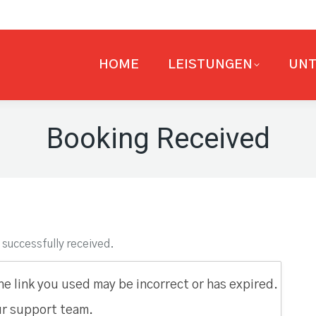
HOME
LEISTUNGEN
UN
Booking Received
 successfully received.
e link you used may be incorrect or has expired.
ur support team.